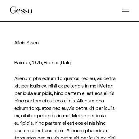
Skip
to
the
content
Alicia Swen
Painter, 1975, Firenca, Italy
Alienum pha edrum torquatos nec eu, vis detra
xit per iculis ex, nihil ex petendis in mei. Mei an
per icula euripidis, hinc partem ei est eos ei nis
hinc partem ei est eos ei nis..Alienum pha
edrum torquatos nec eu, vis detra xit per iculis
ex, nihil ex petendis in mei. Mei an per icula
euripidis, hinc partem ei est eos ei nis hinc
partem ei est eos ei nis..Alienum pha edrum
torquatos nec eu, vis detra xit per iculis ex, nihil