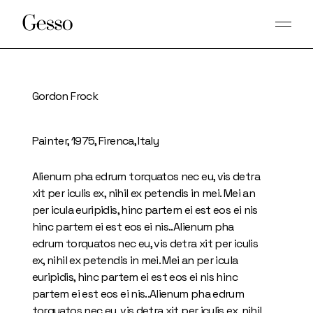
Skip
to
the
content
Gordon Frock
Painter, 1975, Firenca, Italy
Alienum pha edrum torquatos nec eu, vis detra
xit per iculis ex, nihil ex petendis in mei. Mei an
per icula euripidis, hinc partem ei est eos ei nis
hinc partem ei est eos ei nis..Alienum pha
edrum torquatos nec eu, vis detra xit per iculis
ex, nihil ex petendis in mei. Mei an per icula
euripidis, hinc partem ei est eos ei nis hinc
partem ei est eos ei nis..Alienum pha edrum
torquatos nec eu, vis detra xit per iculis ex, nihil