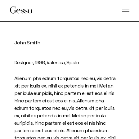
Skip
to
the
content
John Smith
Designer, 1988, Valenica, Spain
Alienum pha edrum torquatos nec eu, vis detra
xit per iculis ex, nihil ex petendis in mei. Mei an
per icula euripidis, hinc partem ei est eos ei nis
hinc partem ei est eos ei nis..Alienum pha
edrum torquatos nec eu, vis detra xit per iculis
ex, nihil ex petendis in mei. Mei an per icula
euripidis, hinc partem ei est eos ei nis hinc
partem ei est eos ei nis..Alienum pha edrum
torquatos nec eu, vis detra xit per iculis ex, nihil